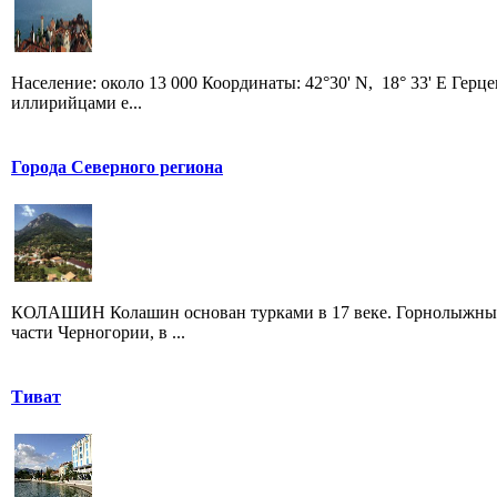
Население: около 13 000 Координаты: 42°30' N, 18° 33' E Гер
иллирийцами е...
Города Северного региона
КОЛАШИН Колашин основан турками в 17 веке. Горнолыжный 
части Черногории, в ...
Тиват