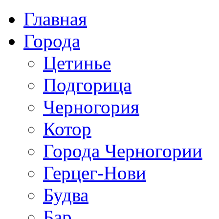
Главная
Города
Цетинье
Подгорица
Черногория
Котор
Города Черногории
Герцег-Нови
Будва
Бар