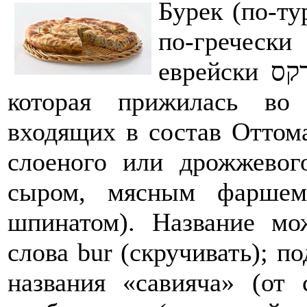
Бурек (по-ту
по-гречески
еврейски בורקס) – это закуска, или «пита»,
которая прижилась во 
входящих в состав Оттома
слоеного или дрожжевог
сыром, мясным фаршем
шпинатом). Название мо
слова bur (скручивать); по
названия «савияча» (от 