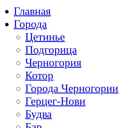
Главная
Города
Цетинье
Подгорица
Черногория
Котор
Города Черногории
Герцег-Нови
Будва
Бар