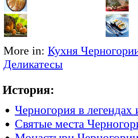
More in:
Кухня Черногори
Деликатесы
История:
Черногория в легендах 
Святые места Черногор
Монастыри Черногори