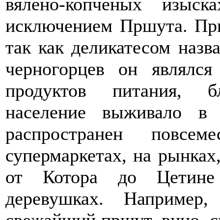
вялено-копченых изыс
исключением Пршута. Прш
так как деликатесом назв
черногорцев он являлс
продуктов питания, б
население выживало в
распространен повсе
супермаркетах, на рынках
от Котора до Цетине
деревушках. Например