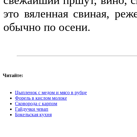
свежайший пршут, вино, сы
это вяленная свиная, реж
обычно по осени.
Читайте:
Цыпленок с медом и мясо в рубце
Форель в кислом молоке
Сковорода с карпом
Гайдучки чевап
Бокельская кухня