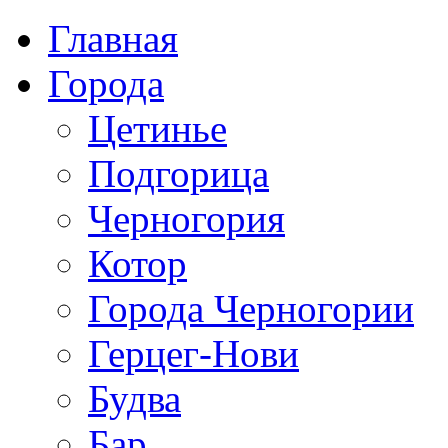
Главная
Города
Цетинье
Подгорица
Черногория
Котор
Города Черногории
Герцег-Нови
Будва
Бар