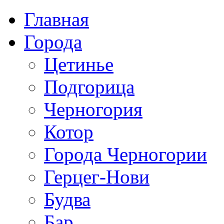
Главная
Города
Цетинье
Подгорица
Черногория
Котор
Города Черногории
Герцег-Нови
Будва
Бар