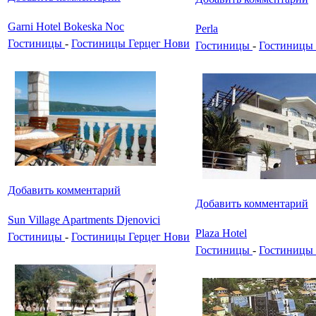
Garni Hotel Bokeska Noc
Perla
Гостиницы
-
Гостиницы Герцег Нови
Гостиницы
-
Гостиницы 
Добавить комментарий
Добавить комментарий
Sun Village Apartments Djenovici
Plaza Hotel
Гостиницы
-
Гостиницы Герцег Нови
Гостиницы
-
Гостиницы 