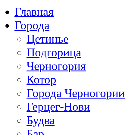
Главная
Города
Цетинье
Подгорица
Черногория
Котор
Города Черногории
Герцег-Нови
Будва
Бар