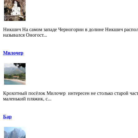
Никшич На самом западе Черногории в долине Никшич располож
назывался Оногост...
Милочер
Крохотный посёлок Милочер интересен не столько старой час
маленький пляжик, с...
Бар