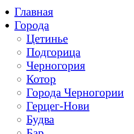
Главная
Города
Цетинье
Подгорица
Черногория
Котор
Города Черногории
Герцег-Нови
Будва
Бар