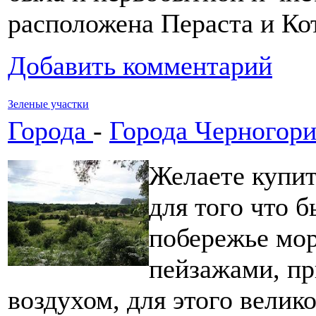
расположена Пераста и Кот
Добавить комментарий
Зеленые участки
Города
-
Города Черногор
Желаете купит
для того что б
побережье мор
пейзажами, п
воздухом, для этого велик