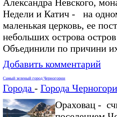
Александра Невского, мон
Недели и Катич - на одно
маленькая церковь, ее пос
небольших острова остров
Объединили по причини их
Добавить комментарий
Самый зеленый город Черногории
Города
-
Города Черногор
Ораховац - с
поселением Че