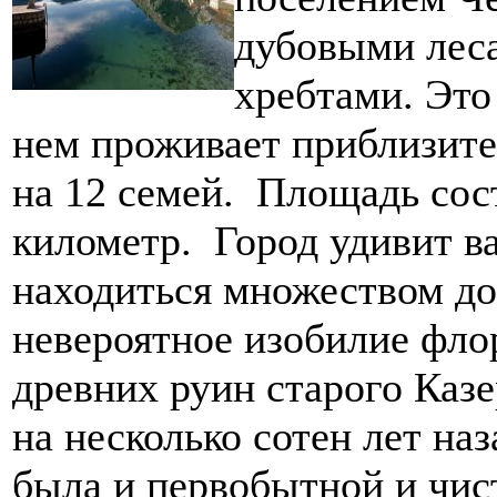
дубовыми лес
хребтами. Это
нем проживает приблизите
на 12 семей. Площадь сос
километр. Город удивит ва
находиться множеством до
невероятное изобилие фло
древних руин старого Каз
на несколько сотен лет наз
была и первобытной и чис