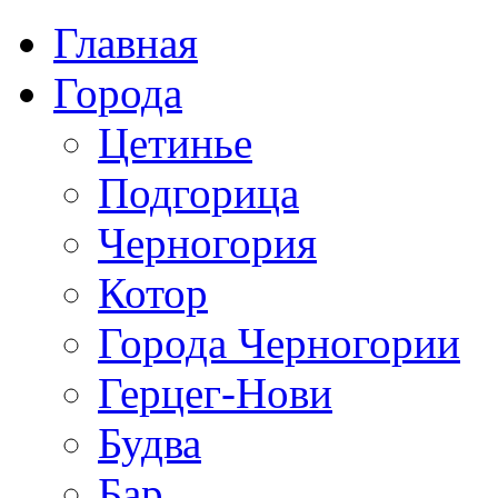
Главная
Города
Цетинье
Подгорица
Черногория
Котор
Города Черногории
Герцег-Нови
Будва
Бар