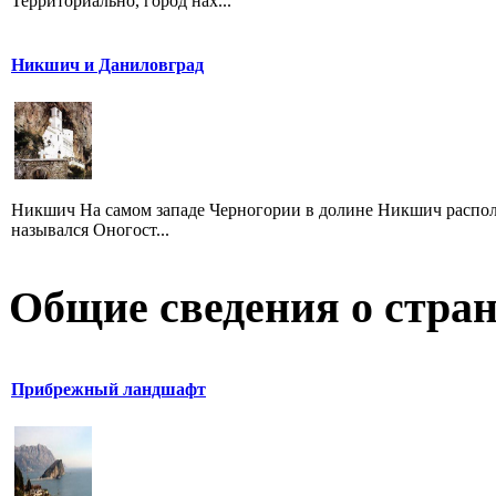
Территориально, город нах...
Никшич и Даниловград
Никшич На самом западе Черногории в долине Никшич располож
назывался Оногост...
Общие сведения о стран
Прибрежный ландшафт