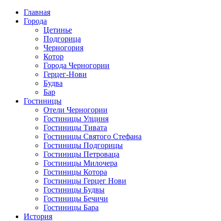
Главная
Города
Цетинье
Подгорица
Черногория
Котор
Города Черногории
Герцег-Нови
Будва
Бар
Гостиницы
Отели Черногории
Гостиницы Улциня
Гостиницы Тивата
Гостиницы Святого Стефана
Гостиницы Подгорицы
Гостиницы Петроваца
Гостиницы Милочера
Гостиницы Котора
Гостиницы Герцег Нови
Гостиницы Будвы
Гостиницы Бечичи
Гостиницы Бара
История