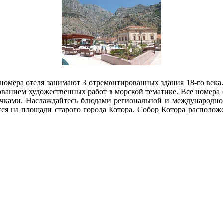
 номера отеля занимают 3 отремонтированных здания 18-го века.
зованием художественных работ в морской тематике. Все номер
ками. Наслаждайтесь блюдами региональной и международной к
ся на площади старого города Котора. Собор Котора расположен