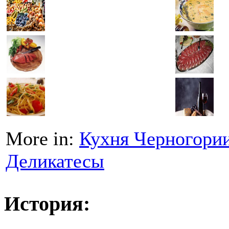
More in:
Кухня Черногори
Деликатесы
История: