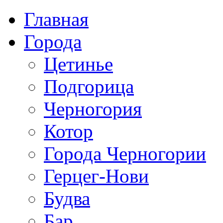
Главная
Города
Цетинье
Подгорица
Черногория
Котор
Города Черногории
Герцег-Нови
Будва
Бар