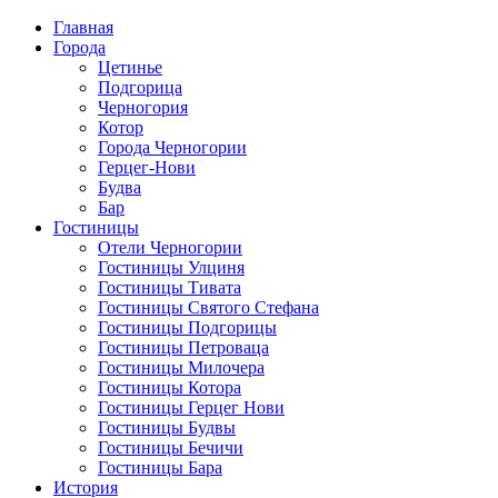
Главная
Города
Цетинье
Подгорица
Черногория
Котор
Города Черногории
Герцег-Нови
Будва
Бар
Гостиницы
Отели Черногории
Гостиницы Улциня
Гостиницы Тивата
Гостиницы Святого Стефана
Гостиницы Подгорицы
Гостиницы Петроваца
Гостиницы Милочера
Гостиницы Котора
Гостиницы Герцег Нови
Гостиницы Будвы
Гостиницы Бечичи
Гостиницы Бара
История