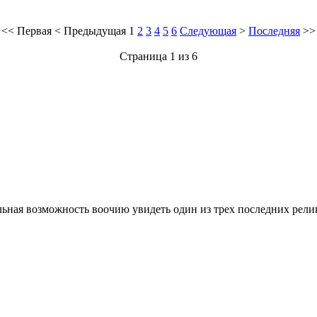
<<
Первая
<
Предыдущая
1
2
3
4
5
6
Следующая
>
Последняя
>>
Страница 1 из 6
ая возможность воочию увидеть один из трех последних реликт