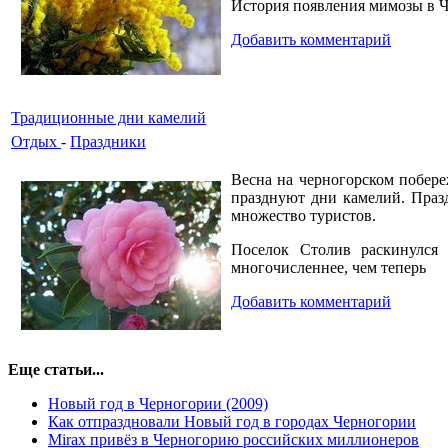
История появления мимозы в Ч
Добавить комментарий
Традиционные дни камелий
Отдых
-
Праздники
Весна на черногорском побере
празднуют дни камелий. Празд
множество туристов.
Поселок Столив раскинулся
многочисленнее, чем теперь
Добавить комментарий
Еще статьи...
Новый год в Черногории (2009)
Как отпраздновали Новый год в городах Черногории
Mirax привёз в Черногорию российских миллионеров