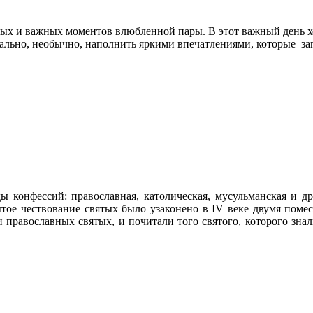
вых и важных моментов влюбленной пары. В этот важный день хоч
нально, необычно, наполнить яркими впечатлениями, которые за
 конфессий: православная, католическая, мусульманская и д
тое чествование святых было узаконено в IV веке двумя поме
 православных святых, и почитали того святого, которого знал