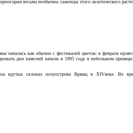
ерногории весьма необычна: саженцы этого экзотического расте
жье началась как обычно с фестивалей цветов: в феврале шуме
новать дни камелий начали в 1995 году в небольшом приморск
 на крутых склонах полуострова Врмац в XIVвеке. Во вре