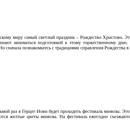
скому миру самый светлый праздник – Рождество Христово. Эт
чинают заниматься подготовкой к этому торжественному дню.
о сначала познакомьтесь с традициями справления Рождества в
едьмой раз в Герцег-Нови будет проходить фестиваль мимозы. Э
ются желтые цветы мимозы. На фестиваль ежегодно съезжаются