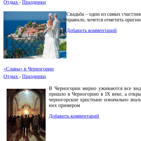
Отдых
-
Праздники
Свадьба – один из самых счастли
правило, хочется отметить ориги
Добавить комментарий
«Славы» в Черногории
Отдых
-
Праздники
В Черногории мирно уживаются все виды
пришло в Черногорию в IX веке, а откры
черногорские христиане изначально знали
них примером
Добавить комментарий