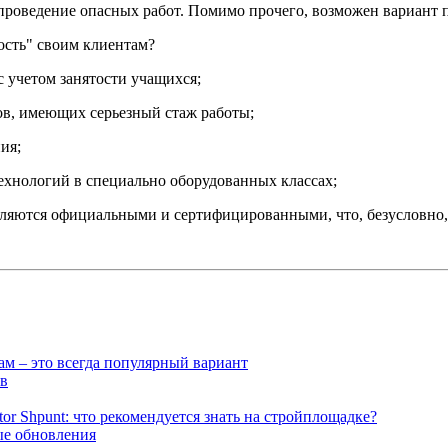
проведение опасных работ. Помимо прочего, возможен вариант 
ость" своим клиентам?
 учетом занятости учащихся;
в, имеющих серьезный стаж работы;
ия;
ехнологий в специально оборудованных классах;
вляются официальными и сертифицированными, что, безусловно,
ам – это всегда популярный вариант
ов
r Shpunt: что рекомендуется знать на стройплощадке?
ые обновления