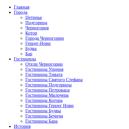
Главная
Города
Цетинье
Подгорица
Черногория
Котор
Города Черногории
Герцег-Нови
Будва
Бар
Гостиницы
Отели Черногории
Гостиницы Улциня
Гостиницы Тивата
Гостиницы Святого Стефана
Гостиницы Подгорицы
Гостиницы Петроваца
Гостиницы Милочера
Гостиницы Котора
Гостиницы Герцег Нови
Гостиницы Будвы
Гостиницы Бечичи
Гостиницы Бара
История