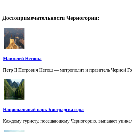
Достопримечательности Черногории:
Мавзолей Негоша
Петр II Петрович Негош — митрополит и правитель Черной Го
Национальный парк Биоградска гора
Каждому туристу, посещающему Черногорию, выпадает уникальн