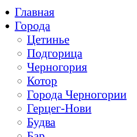
Главная
Города
Цетинье
Подгорица
Черногория
Котор
Города Черногории
Герцег-Нови
Будва
Бар