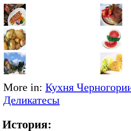
More in:
Кухня Черногори
Деликатесы
История: