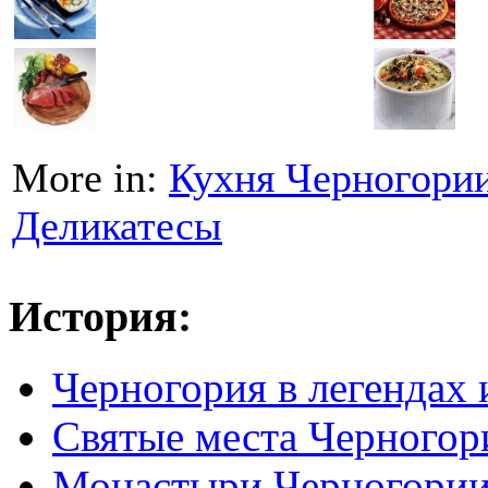
More in:
Кухня Черногори
Деликатесы
История:
Черногория в легендах 
Святые места Черногор
Монастыри Черногори