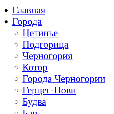
Главная
Города
Цетинье
Подгорица
Черногория
Котор
Города Черногории
Герцег-Нови
Будва
Бар