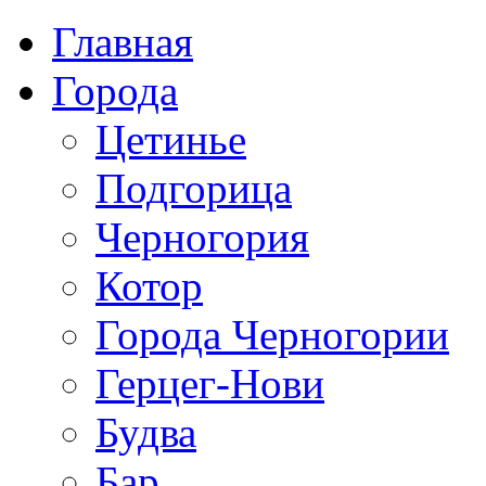
Главная
Города
Цетинье
Подгорица
Черногория
Котор
Города Черногории
Герцег-Нови
Будва
Бар