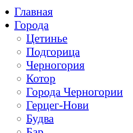
Главная
Города
Цетинье
Подгорица
Черногория
Котор
Города Черногории
Герцег-Нови
Будва
Бар