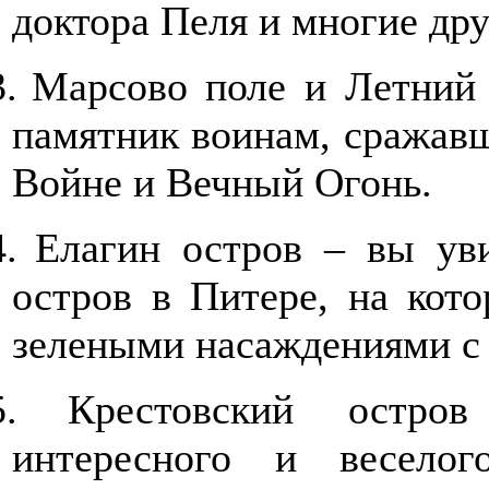
доктора Пеля и многие дру
3.
Марсово поле и Летний 
памятник воинам, сражав
Войне и Вечный Огонь.
4.
Елагин остров – вы ув
остров в Питере, на кот
зелеными насаждениями с 
5.
Крестовский остро
интересного и весело