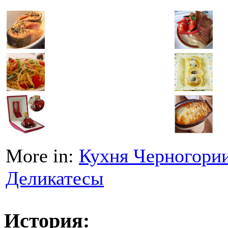
More in:
Кухня Черногори
Деликатесы
История: