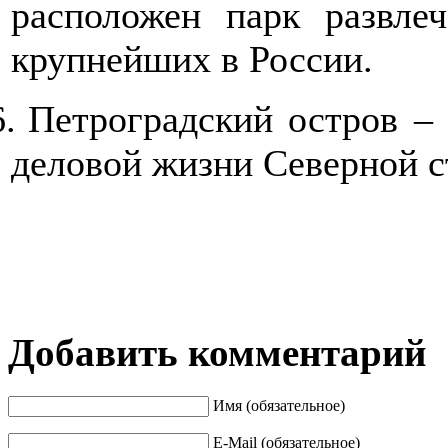
расположен парк развле
крупнейших в России.
6.
Петроградский остров – 
деловой жизни Северной с
Добавить комментарий
Имя (обязательное)
E-Mail (обязательное)