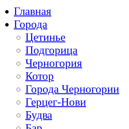
Главная
Города
Цетинье
Подгорица
Черногория
Котор
Города Черногории
Герцег-Нови
Будва
Бар