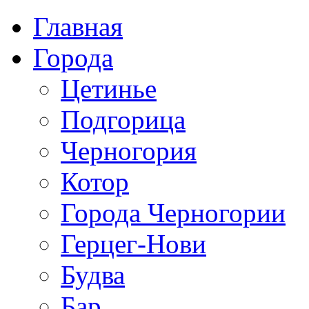
Главная
Города
Цетинье
Подгорица
Черногория
Котор
Города Черногории
Герцег-Нови
Будва
Бар