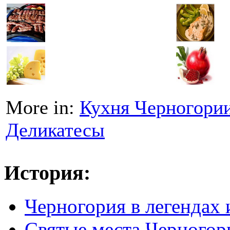
More in:
Кухня Черногори
Деликатесы
История:
Черногория в легендах 
Святые места Черногор