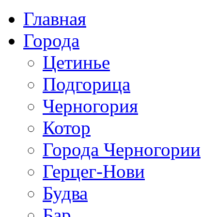
Главная
Города
Цетинье
Подгорица
Черногория
Котор
Города Черногории
Герцег-Нови
Будва
Бар