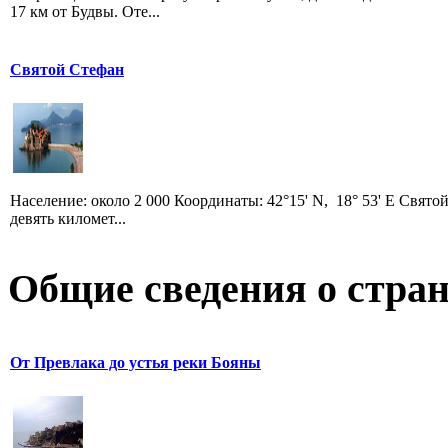
17 км от Будвы. Оте...
Святой Стефан
Население: около 2 000 Координаты: 42°15' N, 18° 53' E Свято
девять километ...
Общие сведения о стран
От Превлака до устья реки Бояны