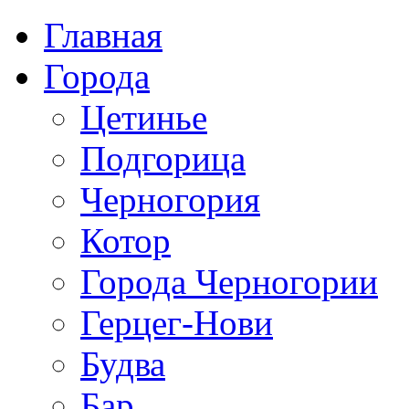
Главная
Города
Цетинье
Подгорица
Черногория
Котор
Города Черногории
Герцег-Нови
Будва
Бар