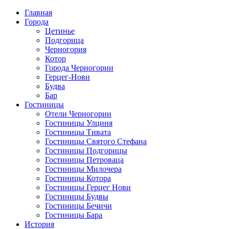
Главная
Города
Цетинье
Подгорица
Черногория
Котор
Города Черногории
Герцег-Нови
Будва
Бар
Гостиницы
Отели Черногории
Гостиницы Улциня
Гостиницы Тивата
Гостиницы Святого Стефана
Гостиницы Подгорицы
Гостиницы Петроваца
Гостиницы Милочера
Гостиницы Котора
Гостиницы Герцег Нови
Гостиницы Будвы
Гостиницы Бечичи
Гостиницы Бара
История