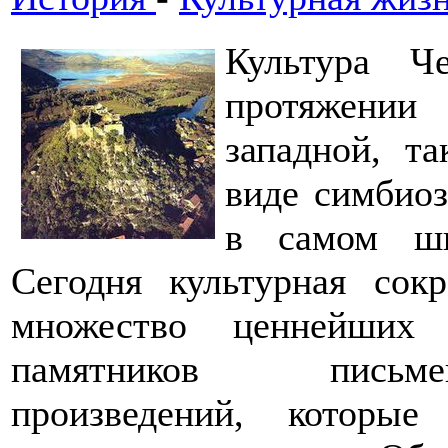
Культура Ч
протяжени
западной, т
виде симбио
в самом ши
Сегодня культурная сок
множество ценнейших а
памятников письме
произведений, которы