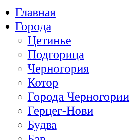
Главная
Города
Цетинье
Подгорица
Черногория
Котор
Города Черногории
Герцег-Нови
Будва
Бар