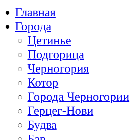
Главная
Города
Цетинье
Подгорица
Черногория
Котор
Города Черногории
Герцег-Нови
Будва
Бар