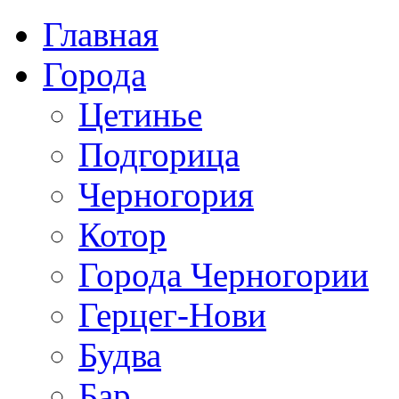
Главная
Города
Цетинье
Подгорица
Черногория
Котор
Города Черногории
Герцег-Нови
Будва
Бар