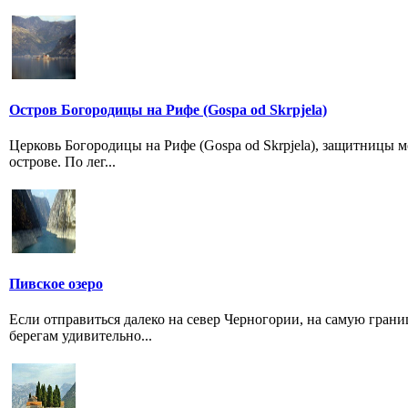
Остров Богородицы на Рифе (Gospa od Skrpjela)
Церковь Богородицы на Рифе (Gospa od Skrpjela), защитницы м
острове. По лег...
Пивское озеро
Если отправиться далеко на север Черногории, на самую грани
берегам удивительно...