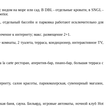
н с видом на море или сад. В DBL - отдельные кровати, в SNGL -
rior.
, отдельный бассейн и парковка работают исключительно для
лючение к интернету; макс. размещение 2+1.
е комнаты, 2 туалета, терраса, кондиционер, интерактивное ТV,
la carte ресторан, аперитив-бар, пиано-бар, большая терраса с
ернету, салон красоты, парикмахерская, сувенирный магазин,
ая баня, сауна. Бильярд, игровые автоматы, ночной клуб Hot