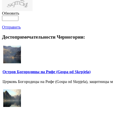
Обновить
Отправить
Достопримечательности Черногории:
Остров Богородицы на Рифе (Gospa od Skrpjela)
Церковь Богородицы на Рифе (Gospa od Skrpjela), защитницы мо