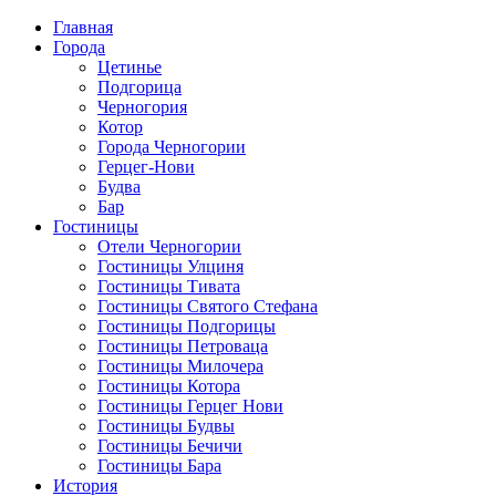
Главная
Города
Цетинье
Подгорица
Черногория
Котор
Города Черногории
Герцег-Нови
Будва
Бар
Гостиницы
Отели Черногории
Гостиницы Улциня
Гостиницы Тивата
Гостиницы Святого Стефана
Гостиницы Подгорицы
Гостиницы Петроваца
Гостиницы Милочера
Гостиницы Котора
Гостиницы Герцег Нови
Гостиницы Будвы
Гостиницы Бечичи
Гостиницы Бара
История