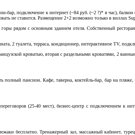
ини-бар, подключение к интернет (~84 руб. (~2 ?)* в час), балко
вать не ставится. Размещение 2+2 возможно только в виллах Supe
е горы рядом с основным зданием отеля. Собственный ресторан
омната, 2 туалета, терраса, кондиционер, интерактивное ТV, подк
 французской кроватью, вторая с раздельными кроватями, 2 ванны
полный пансион. Кафе, таверна, коктейль-бар, бар на пляже, a 
 переговоров (25-40 мест), бизнес-центр с подключением к инт
ежаки бесплатно. Тренажерный зал, массажный кабинет, турецк