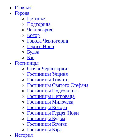
Главная
Города
Цетинье
Подгорица
Черногория
Котор
Города Черногории
Герцег-Нови
Будва
Бар
Гостиницы
Отели Черногории
Гостиницы Улциня
Гостиницы Тивата
Гостиницы Святого Стефана
Гостиницы Подгорицы
Гостиницы Петроваца
Гостиницы Милочера
Гостиницы Котора
Гостиницы Герцег Нови
Гостиницы Будвы
Гостиницы Бечичи
Гостиницы Бара
История