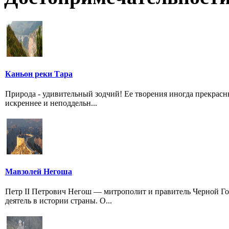
Каньон реки Тара
Природа - удивительный зодчий! Ее творения иногда прекрас
искреннее и неподдельн...
Мавзолей Негоша
Петр II Петрович Негош — митрополит и правитель Черной Г
деятель в истории страны. О...