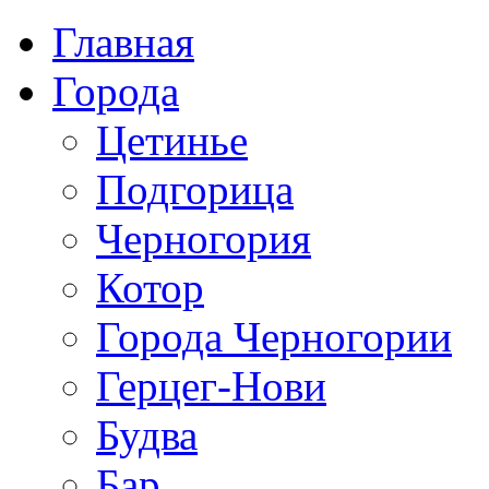
Главная
Города
Цетинье
Подгорица
Черногория
Котор
Города Черногории
Герцег-Нови
Будва
Бар