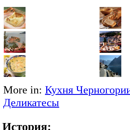
More in:
Кухня Черногори
Деликатесы
История: