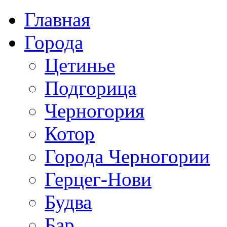
Главная
Города
Цетинье
Подгорица
Черногория
Котор
Города Черногории
Герцег-Нови
Будва
Бар