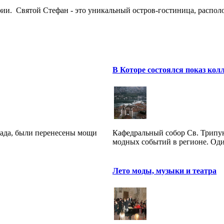
и. Святой Стефан - это уникальный остров-гостиница, располож
В Которе состоялся показ кол
града, были перенесены мощи
Кафедральный собор Св. Трипун
модных событий в регионе. Один
Лето моды, музыки и театра