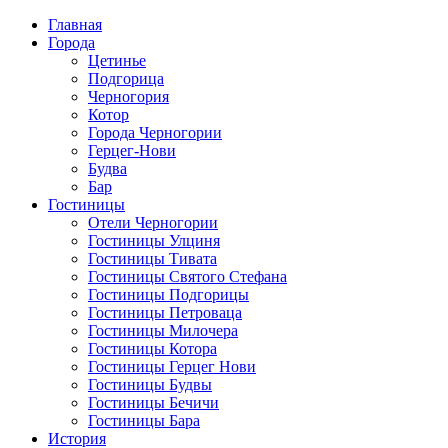
Главная
Города
Цетинье
Подгорица
Черногория
Котор
Города Черногории
Герцег-Нови
Будва
Бар
Гостиницы
Отели Черногории
Гостиницы Улциня
Гостиницы Тивата
Гостиницы Святого Стефана
Гостиницы Подгорицы
Гостиницы Петроваца
Гостиницы Милочера
Гостиницы Котора
Гостиницы Герцег Нови
Гостиницы Будвы
Гостиницы Бечичи
Гостиницы Бара
История