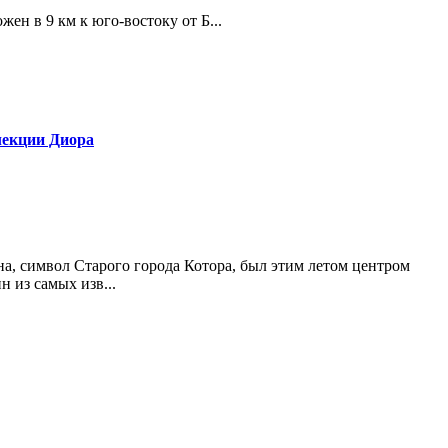
ен в 9 км к юго-востоку от Б...
лекции Диора
а, символ Старого города Котора, был этим летом центром
 из самых изв...