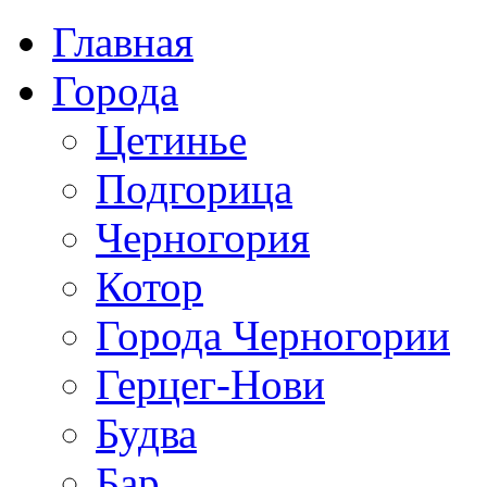
Главная
Города
Цетинье
Подгорица
Черногория
Котор
Города Черногории
Герцег-Нови
Будва
Бар