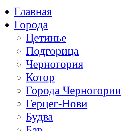
Главная
Города
Цетинье
Подгорица
Черногория
Котор
Города Черногории
Герцег-Нови
Будва
Бар