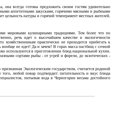
а, она всегда готовы предложить своим гостям удивительно
онными аппетитными закусками, горячими мясными и рыбными
ет цельность натуры и горячий темперамент местных жителей.
чшими мировыми кулинарными традициями. Тем более что по
твенно, речь идет о высочайшем качестве и экологичности
то хозяйственникам практически не приходится прибегать к
вообще не идет! Да и зачем? В горах масса пастбищ с сочной
ироко используются в приготовлении блюд национальной кухни.
азными сортами рыбы - от угрей и форели, до экзотических -
 признанная Экологическим государством, считается родиной
 того, любой повар подтвердит: питательность и вкус блюда
специалистов, питьевая вода в Черногории весьма достойного