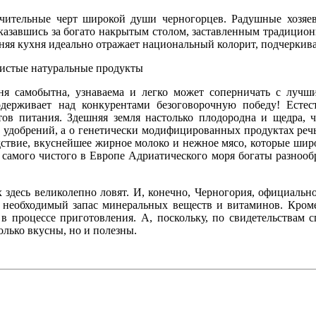
ичительные черт широкой души черногорцев. Радушные хозяев
Оказавшись за богато накрытым столом, заставленным традици
няя кухня идеально отражает национальный колорит, подчеркива
 чистые натуральные продукты
ухня самобытна, узнаваема и легко может соперничать с лу
одерживает над конкурентами безоговорочную победу! Естес
тов питания. Здешняя земля настолько плодородна и щедра, ч
удобрений, а о генетически модифицированных продуктах речь 
ледствие, вкуснейшее жирное молоко и нежное мясо, которые ш
самого чистого в Европе Адриатического моря богаты разнообр
здесь великолепно ловят. И, конечно, Черногория, официально
ь необходимый запас минеральных веществ и витаминов. Кроме
в процессе приготовления. А, поскольку, по свидетельствам 
олько вкусны, но и полезны.