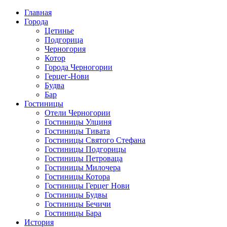
Главная
Города
Цетинье
Подгорица
Черногория
Котор
Города Черногории
Герцег-Нови
Будва
Бар
Гостиницы
Отели Черногории
Гостиницы Улциня
Гостиницы Тивата
Гостиницы Святого Стефана
Гостиницы Подгорицы
Гостиницы Петроваца
Гостиницы Милочера
Гостиницы Котора
Гостиницы Герцег Нови
Гостиницы Будвы
Гостиницы Бечичи
Гостиницы Бара
История