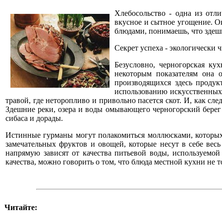
Хлебосольство - одна из отл
вкусное и сытное угощение. 
блюдами, понимаешь, что здеш
Секрет успеха - экологически
Безусловно, черногорская к
некоторым показателям она 
производящихся здесь продук
использованию искусственных 
травой, где неторопливо и привольно пасется скот. И, как с
Здешние реки, озера и воды омывающего черногорский берег 
сибаса и дорады.
Истинные гурманы могут полакомиться моллюсками, которых 
замечательных фруктов и овощей, которые несут в себе вес
напрямую зависят от качества питьевой воды, используемой 
качества, можно говорить о том, что блюда местной кухни не т
Читайте: