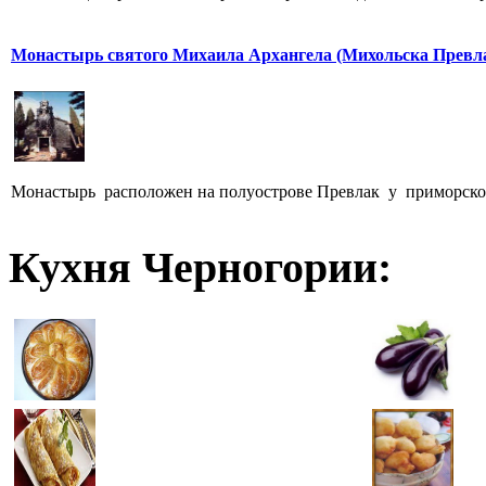
Монастырь святого Михаила Архангела (Михольска Превл
Монастырь расположен на полуострове Превлак у приморского
Кухня Черногории: