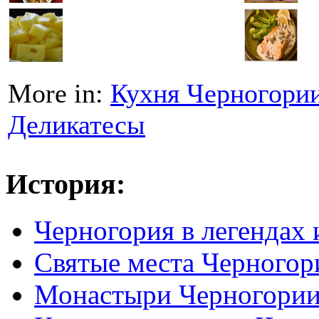
More in:
Кухня Черногори
Деликатесы
История:
Черногория в легендах 
Святые места Черногор
Монастыри Черногори