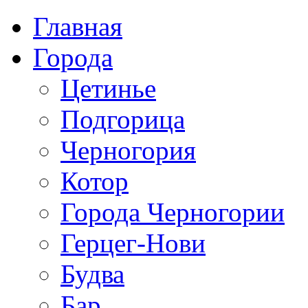
Главная
Города
Цетинье
Подгорица
Черногория
Котор
Города Черногории
Герцег-Нови
Будва
Бар