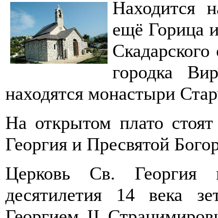
Находится н
ещё Горица и
Скадарского 
городка Ви
находятся монастыри Стар
На открытом плато стоят
Георгия и Пресвятой Бого
Церковь Св. Георгия 
десятилетия 14 века зе
Георгием II Страцимиро