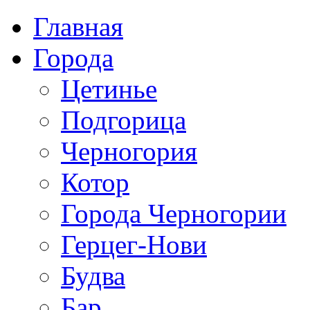
Главная
Города
Цетинье
Подгорица
Черногория
Котор
Города Черногории
Герцег-Нови
Будва
Бар