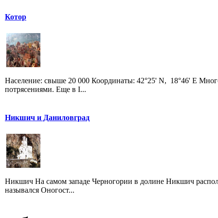
Котор
Население: свыше 20 000 Координаты: 42°25' N, 18°46' E Мно
потрясениями. Еще в I...
Никшич и Даниловград
Никшич На самом западе Черногории в долине Никшич располож
назывался Оногост...