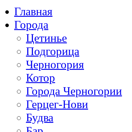
Главная
Города
Цетинье
Подгорица
Черногория
Котор
Города Черногории
Герцег-Нови
Будва
Бар