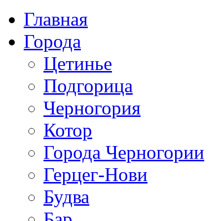
Главная
Города
Цетинье
Подгорица
Черногория
Котор
Города Черногории
Герцег-Нови
Будва
Бар