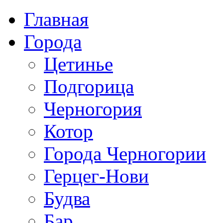
Главная
Города
Цетинье
Подгорица
Черногория
Котор
Города Черногории
Герцег-Нови
Будва
Бар