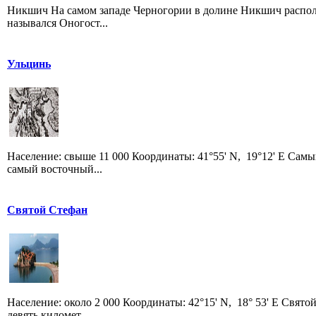
Никшич На самом западе Черногории в долине Никшич располож
назывался Оногост...
Ульцинь
Население: свыше 11 000 Координаты: 41°55' N, 19°12' E Сам
самый восточный...
Святой Стефан
Население: около 2 000 Координаты: 42°15' N, 18° 53' E Свято
девять километ...