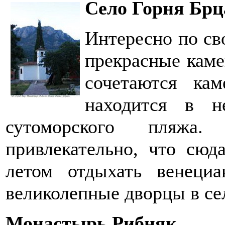
Село Горня Брц
Интересно по св
прекрасные каме
сочетаются ка
находится в н
сутоморского пляжа.
привлекательно, что сюд
летом отдыхать венеци
великолепные дворцы в се
Монастырь Рибняк