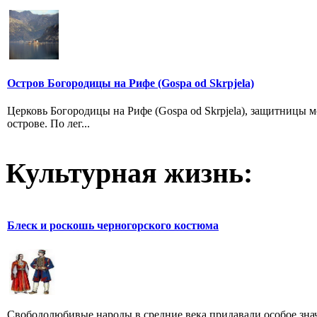
Остров Богородицы на Рифе (Gospa od Skrpjela)
Церковь Богородицы на Рифе (Gospa od Skrpjela), защитницы м
острове. По лег...
Культурная жизнь:
Блеск и роскошь черногорского костюма
Свободолюбивые народы в средние века придавали особое зна