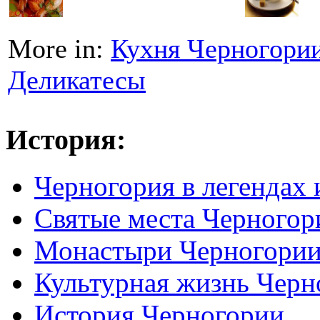
More in:
Кухня Черногори
Деликатесы
История:
Черногория в легендах 
Святые места Черногор
Монастыри Черногори
Культурная жизнь Черн
История Черногории