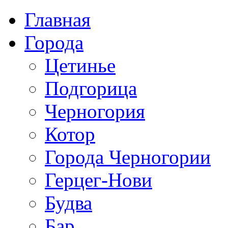
Главная
Города
Цетинье
Подгорица
Черногория
Котор
Города Черногории
Герцег-Нови
Будва
Бар