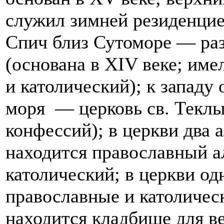
служил зимней резиденцие
Спич близ Сутоморе — раз
(основана в XIV веке; им
и католический); к западу
моря — церковь св. Теклы
конфессий); в церкви два 
находится православный а
католический; в церкви о
православные и католичес
находится кладбище для в