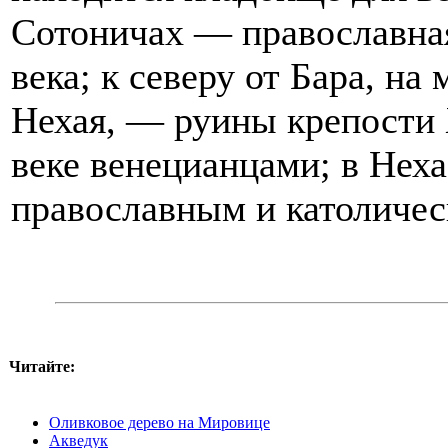
Сотоничах — православная
века; к северу от Бара, на
Нехая, — руины крепости 
веке венецианцами; в Нех
православным и католичес
Читайте:
Оливковое дерево на Мировице
Акведук