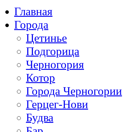
Главная
Города
Цетинье
Подгорица
Черногория
Котор
Города Черногории
Герцег-Нови
Будва
Бар