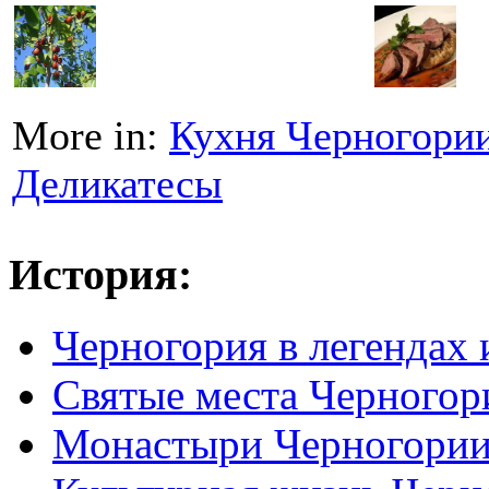
More in:
Кухня Черногори
Деликатесы
История:
Черногория в легендах 
Святые места Черногор
Монастыри Черногори