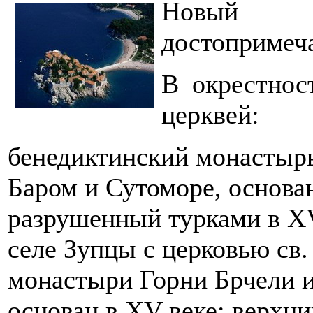
Новый
достопримеча
В окрестнос
церквей:
бенедиктинский монастыр
Баром и Сутоморе, основа
разрушенный турками в XV
селе Зупцы с церковью св.
монастыри Горни Брчели 
основан в XV веке; верхни