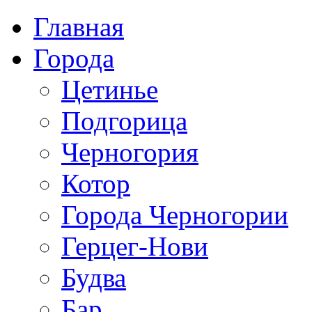
Главная
Города
Цетинье
Подгорица
Черногория
Котор
Города Черногории
Герцег-Нови
Будва
Бар