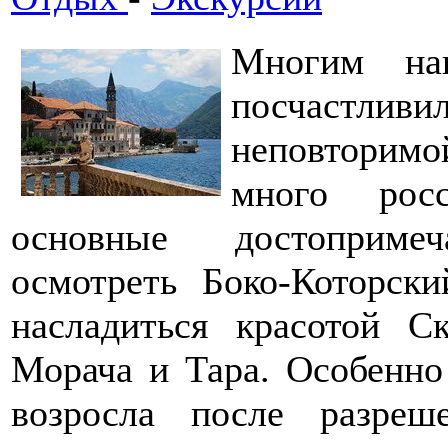
Многим на
посчастливи
неповторим
много рос
основные достоприме
осмотреть Боко-Которски
насладиться красотой Ск
Морача и Тара. Особенно
возросла после разреш