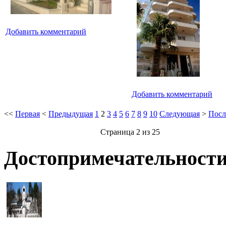
Добавить комментарий
Добавить комментарий
<<
Первая
<
Предыдущая
1
2
3
4
5
6
7
8
9
10
Следующая
>
Посл
Страница 2 из 25
Достопримечательности