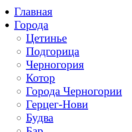
Главная
Города
Цетинье
Подгорица
Черногория
Котор
Города Черногории
Герцег-Нови
Будва
Бар